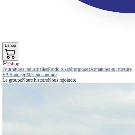
Eshop
Eshop
Fournitures industrielles
Produits sidérurgiques
Armatures sur mesure
EPI
Soudage
Mécanosoudure
Le groupe
Notre histoire
Nous rejoindre