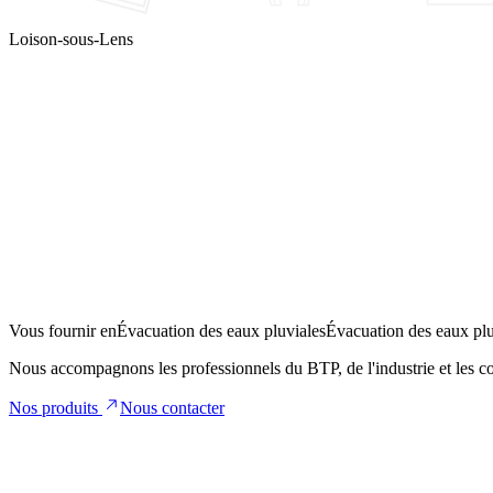
Loison-sous-Lens
Partenaire
d
Vous fournir en
Évacuation des eaux pluviales
Évacuation des eaux plu
Nous accompagnons les professionnels du
BTP
, de l'
industrie
et les
co
Nos produits
Nous contacter