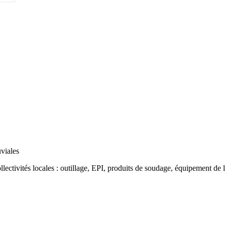
es professionnels
viales
llectivités locales
:
outillage
,
EPI
,
produits de soudage
,
équipement de l'