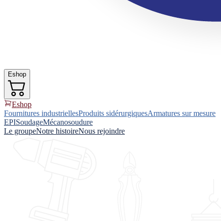
Eshop
Eshop
Fournitures industrielles
Produits sidérurgiques
Armatures sur mesure
EPI
Soudage
Mécanosoudure
Le groupe
Notre histoire
Nous rejoindre