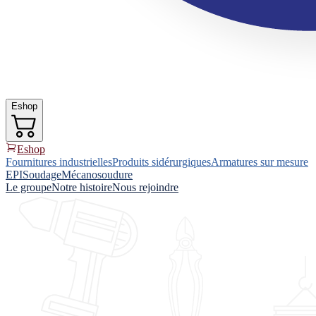
Eshop
Eshop
Fournitures industrielles
Produits sidérurgiques
Armatures sur mesure
EPI
Soudage
Mécanosoudure
Le groupe
Notre histoire
Nous rejoindre