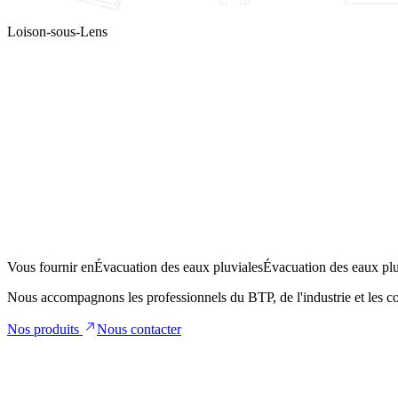
Loison-sous-Lens
Partenaire
d
Vous fournir en
Évacuation des eaux pluviales
Évacuation des eaux plu
Nous accompagnons les professionnels du
BTP
, de l'
industrie
et les
co
Nos produits
Nous contacter