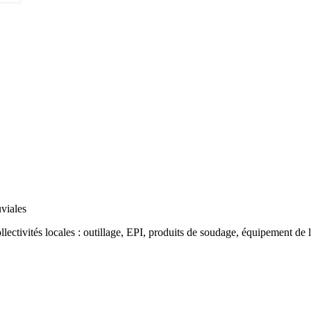
es professionnels
viales
llectivités locales
:
outillage
,
EPI
,
produits de soudage
,
équipement de l'