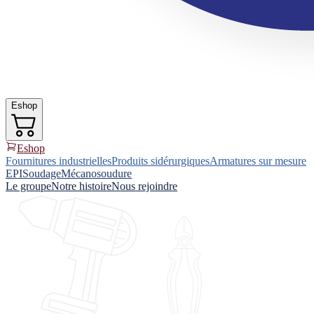
Eshop
Eshop
Fournitures industrielles
Produits sidérurgiques
Armatures sur mesure
EPI
Soudage
Mécanosoudure
Le groupe
Notre histoire
Nous rejoindre