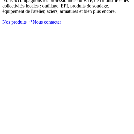
Nous accompagnons les professionnels du
BTP
, de l'
industrie
et les
collectivités locales
:
outillage
,
EPI
,
produits de soudage
,
équipement de l'atelier
,
aciers
,
armatures
et bien plus encore.
Nos produits
Nous contacter